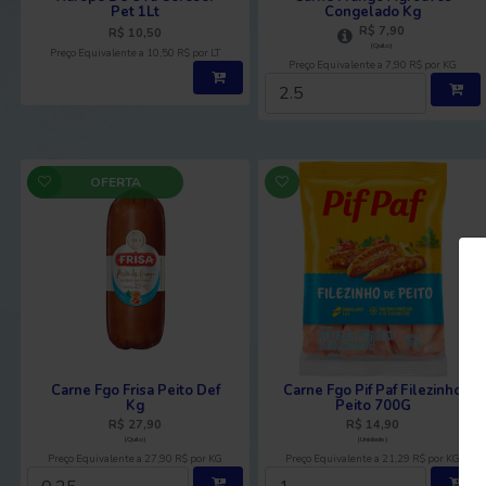
Pet 1Lt
Congelado Kg
R$ 7,90
R$ 10,50
(Quilo)
Preço Equivalente a 10,50 R$ por LT
Preço Equivalente a 7,90 R$ por KG
OFERTA
Carne Fgo Frisa Peito Def
Carne Fgo Pif Paf Filezinho
Kg
Peito 700G
R$ 27,90
R$ 14,90
(Quilo)
(Unidade)
Preço Equivalente a 27,90 R$ por KG
Preço Equivalente a 21,29 R$ por KG