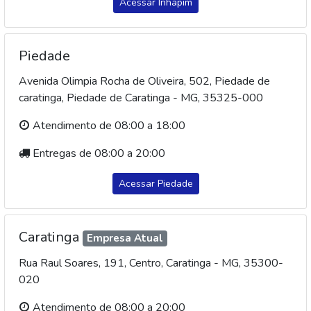
Acessar Inhapim
Piedade
OFERTA
Avenida Olimpia Rocha de Oliveira, 502, Piedade de
caratinga, Piedade de Caratinga - MG, 35325-000
Atendimento de 08:00 a 18:00
Entregas de 08:00 a 20:00
Acessar Piedade
Carne Frango Avivar File
Carne Frango Avivar Meio
Peito Bandeija 1Kg
Asa Tempero Barb 1Kg
R$ 16,90
R$ 26,90
Preço Equivalente a 16,90 R$ por KG
Preço Equivalente a 26,90 R$ por KG
Caratinga
Empresa Atual
Rua Raul Soares, 191, Centro, Caratinga - MG, 35300-
020
Atendimento de 08:00 a 20:00