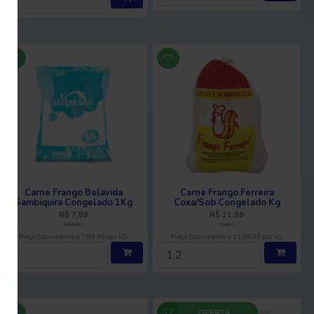
Carne Frango Belavida
Carne Frango Ferreira
Sambiquira Congelado 1Kg
Coxa/Sob Congelado Kg
R$ 7,89
R$ 11,99
(Unidade)
(Quilo)
Preço Equivalente a 7,89 R$ por KG
Preço Equivalente a 11,99 R$ por KG
OFERTA