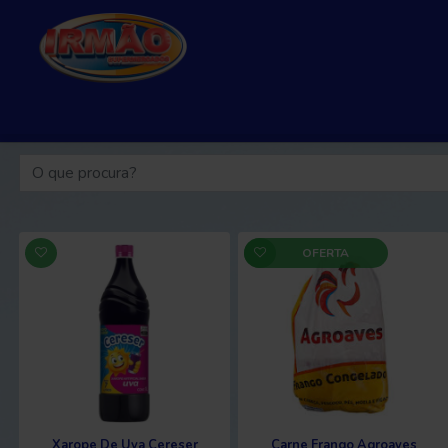
OFERTA
Xarope De Uva Cereser
Carne Frango Agroaves