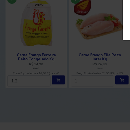
Carne Frango Ferreira
Carne Frango File Peito
Peito Congelado Kg
Inter Kg
R$ 14,90
R$ 24,90
(Quilo)
(Quilo)
Preço Equivalente a 14,90 R$ por KG
Preço Equivalente a 24,90 R$ por KG